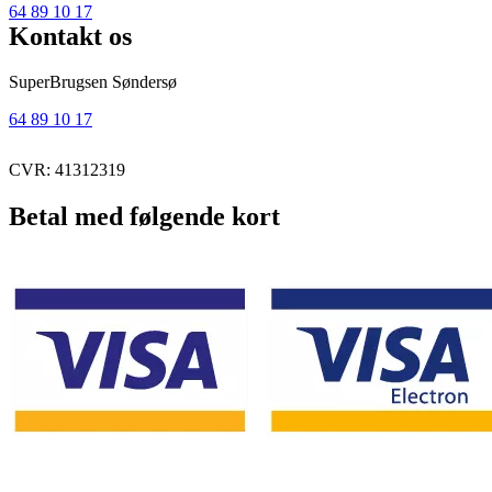
64 89 10 17
Kontakt os
SuperBrugsen Søndersø
64 89 10 17
CVR: 41312319
Betal med følgende kort