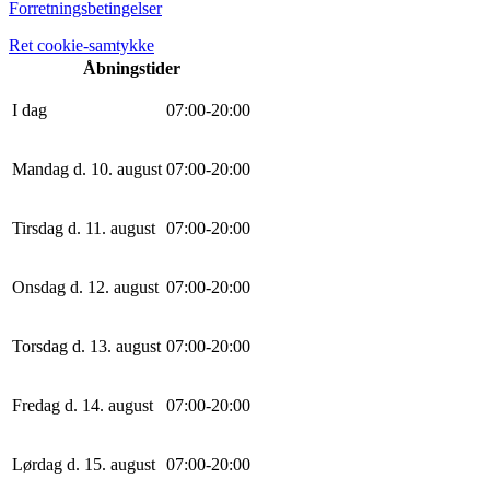
Forretningsbetingelser
Ret cookie-samtykke
Åbningstider
I dag
0
7
:
0
0
-
20
:
0
0
Mandag d. 10. august
0
7
:
0
0
-
20
:
0
0
Tirsdag d. 11. august
0
7
:
0
0
-
20
:
0
0
Onsdag d. 12. august
0
7
:
0
0
-
20
:
0
0
Torsdag d. 13. august
0
7
:
0
0
-
20
:
0
0
Fredag d. 14. august
0
7
:
0
0
-
20
:
0
0
Lørdag d. 15. august
0
7
:
0
0
-
20
:
0
0