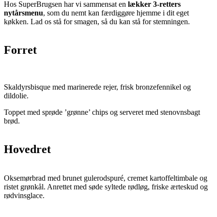
Hos SuperBrugsen har vi sammensat en
lækker 3-retters
nytårsmenu
, som du nemt kan færdiggøre hjemme i dit eget
køkken. Lad os stå for smagen, så du kan stå for stemningen.
Forret
Skaldyrsbisque med marinerede rejer, frisk bronzefennikel og
dildolie.
Toppet med sprøde ’grønne’ chips og serveret med stenovnsbagt
brød.
Hovedret
Oksemørbrad med brunet gulerodspuré, cremet kartoffeltimbale og
ristet grønkål. Anrettet med søde syltede rødløg, friske ærteskud og
rødvinsglace.