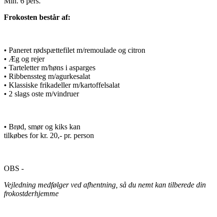
Min. 6 pers.
Frokosten består af:
• Paneret rødspættefilet m/remoulade og citron
• Æg og rejer
• Tarteletter m/høns i asparges
• Ribbenssteg m/agurkesalat
• Klassiske frikadeller m/kartoffelsalat
• 2 slags oste m/vindruer
• Brød, smør og kiks kan
tilkøbes for kr. 20,- pr. person
OBS -
Vejledning medfølger ved afhentning, så du nemt kan tilberede din
frokostderhjemme