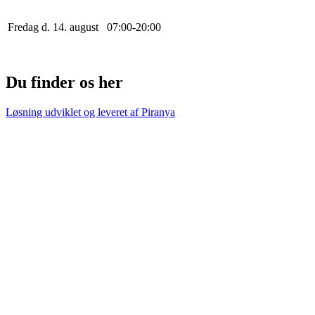
Fredag d. 14. august
0
7
:
0
0
-
20
:
0
0
Du finder os her
Løsning udviklet og leveret af
Piranya