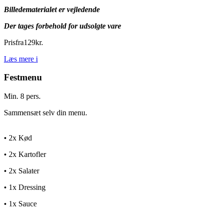
Billedematerialet er vejledende
Der tages forbehold for udsolgte vare
Pris
fra
129
kr.
Læs mere
i
Festmenu
Min. 8 pers.
Sammensæt selv din menu.
• 2x Kød
• 2x Kartofler
• 2x Salater
• 1x Dressing
• 1x Sauce