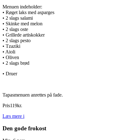
Menuen indeholder:
• Røget laks med asparges
• 2 slags salami
• Skinke med melon
• 2 slags oste
• Grillede artiskokker
• 2 slags pesto
• Tzaziki
• Aioli
• Oliven
• 2 slags brød
• Druer
Tapasmenuen anrettes på fade.
Pris
119
kr.
Læs mere
i
Den gode frokost