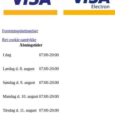
Forretningsbetingelser
Ret cookie-samtykke
Åbningstider
I dag
0
7
:
0
0
-
20
:
0
0
Lørdag d. 8. august
0
7
:
0
0
-
20
:
0
0
Søndag d. 9. august
0
7
:
0
0
-
20
:
0
0
Mandag d. 10. august
0
7
:
0
0
-
20
:
0
0
Tirsdag d. 11. august
0
7
:
0
0
-
20
:
0
0