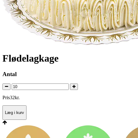
Flødelagkage
Antal
Pris
32
kr.
Læg i kurv