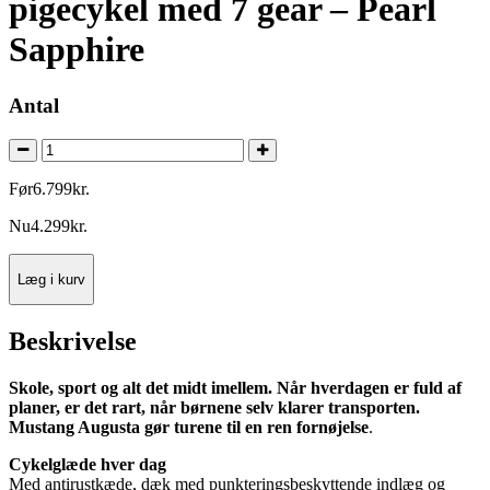
pigecykel med 7 gear – Pearl
Sapphire
Antal
Før
6.799
kr.
Nu
4.299
kr.
Læg i kurv
Beskrivelse
Skole, sport og alt det midt imellem. Når hverdagen er fuld af
planer, er det rart, når børnene selv klarer transporten.
Mustang Augusta gør turene til en ren fornøjelse
.
Cykelglæde hver dag
Med antirustkæde, dæk med punkteringsbeskyttende indlæg og