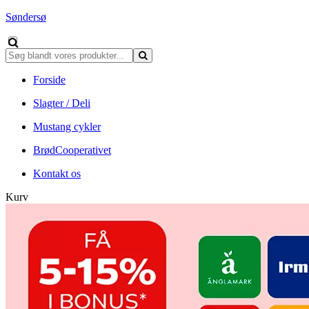
Søndersø
Forside
Slagter / Deli
Mustang cykler
BrødCooperativet
Kontakt os
Kurv