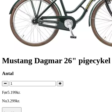
Mustang Dagmar 26" pigecykel 
Antal
Før
5.199
kr.
Nu
3.299
kr.