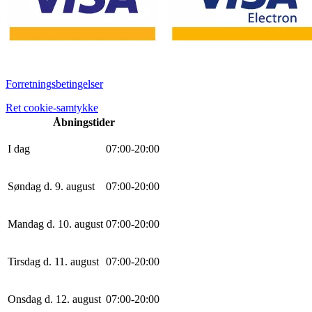
Forretningsbetingelser
Ret cookie-samtykke
Åbningstider
I dag
0
7
:
0
0
-
20
:
0
0
Søndag d. 9. august
0
7
:
0
0
-
20
:
0
0
Mandag d. 10. august
0
7
:
0
0
-
20
:
0
0
Tirsdag d. 11. august
0
7
:
0
0
-
20
:
0
0
Onsdag d. 12. august
0
7
:
0
0
-
20
:
0
0