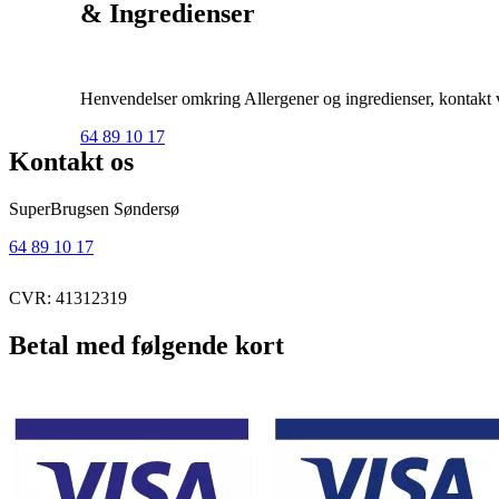
& Ingredienser
Henvendelser omkring Allergener og ingredienser, kontakt ve
64 89 10 17
Kontakt os
SuperBrugsen Søndersø
64 89 10 17
CVR: 41312319
Betal med følgende kort