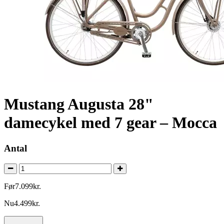
Mustang Augusta 28"
damecykel med 7 gear – Mocca
Antal
Før
7.099
kr.
Nu
4.499
kr.