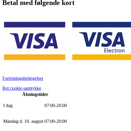
Betal med følgende kort
Forretningsbetingelser
Ret cookie-samtykke
Åbningstider
I dag
0
7
:
0
0
-
20
:
0
0
Mandag d. 10. august
0
7
:
0
0
-
20
:
0
0