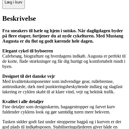
Læg i kurv
Beskrivelse
Fra sneakers til hæle og hjem i sutsko. Når dagligdagen byder
på flere etaper, fortjener du at nyde cykelturen. Med Mustang
Augusta er du flot og godt kørende hele dagen.
Elegant cykel til byboeren
Cafebesøg, biografture og hverdagens indkøb. Augusta er perfekt til
de korte, flade strækninger og får dig hurtigt og komfortabelt rundt i
byen.
Designet til det danske vejr
Med kvalitetskomponenter som indvendige gear, rullebremse,
antirustkæde, dæk med punkteringsbeskyttende indlæg og slagfast
lakering er cyklen skabt til at klare vind, vejr og hektisk trafik.
Kvalitet i alle detaljer
Fine detaljer som designskærm, bagagestropper og farvet kurv
fuldender cyklens look og gør samtidig turen mere bekvem.
Tasken sidder godt fast under stropperne bagpå og i kurven er der
god plads til indkøbsposen. Stabiliseringsfjederen giver både en