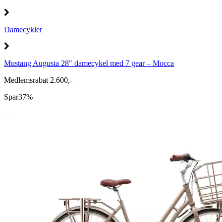
Damecykler
Mustang Augusta 28" damecykel med 7 gear – Mocca
Medlemsrabat 2.600,-
Spar
37%