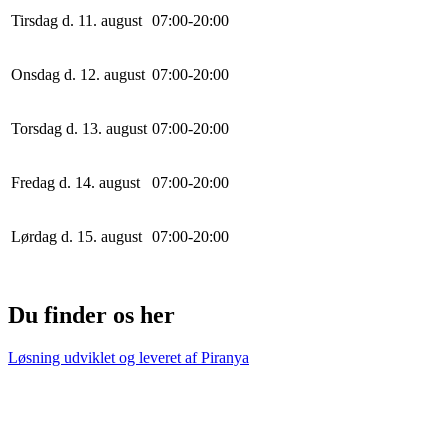
Tirsdag d. 11. august
0
7
:
0
0
-
20
:
0
0
Onsdag d. 12. august
0
7
:
0
0
-
20
:
0
0
Torsdag d. 13. august
0
7
:
0
0
-
20
:
0
0
Fredag d. 14. august
0
7
:
0
0
-
20
:
0
0
Lørdag d. 15. august
0
7
:
0
0
-
20
:
0
0
Du finder os her
Løsning udviklet og leveret af
Piranya