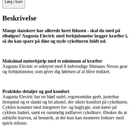
Læg i kurv
Beskrivelse
Mange danskere har allerede luret fidusen - skal du med på
elbølgen? Augusta Electric med forhjulsmotor lægger kræfter i,
så du kan spare på dine og nyde cykelturen fuldt ud.
Maksimal motorhjælp med et minimum af kræfter
Augusta Electric er udstyret med 8 indvendige Shimano Nexus gear
og forhjulsmotor, som giver dig følelsen af at blive trukket.
Praktiske detaljer og god komfort
Augusta Electric har en blød sadel, ergonomiske greb, justerbar
frempind og et slankt og let alustel, der sikrer komfort på cykelturen.
Cyklen kommer med integreret for- og baglygte, som kører på
cyklens batteri, samt en rummelig indfarvet cykelkurv. Ønsker du at
udskifte kurven, så bemærk, at der kun kan monteres forkurv med
quick release.