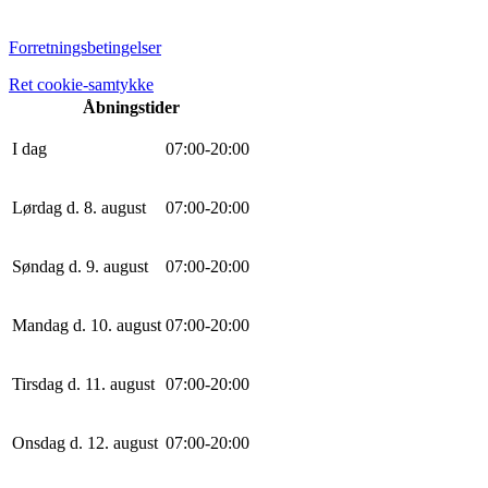
Forretningsbetingelser
Ret cookie-samtykke
Åbningstider
I dag
0
7
:
0
0
-
20
:
0
0
Lørdag d. 8. august
0
7
:
0
0
-
20
:
0
0
Søndag d. 9. august
0
7
:
0
0
-
20
:
0
0
Mandag d. 10. august
0
7
:
0
0
-
20
:
0
0
Tirsdag d. 11. august
0
7
:
0
0
-
20
:
0
0
Onsdag d. 12. august
0
7
:
0
0
-
20
:
0
0