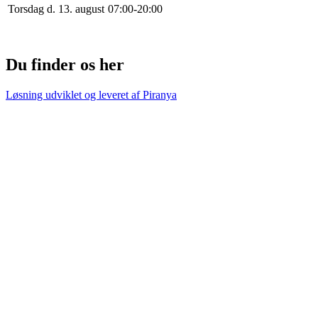
Torsdag d. 13. august
0
7
:
0
0
-
20
:
0
0
Du finder os her
Løsning udviklet og leveret af
Piranya