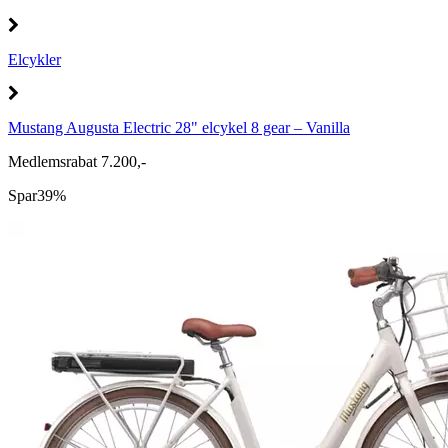
Elcykler
Mustang Augusta Electric 28" elcykel 8 gear – Vanilla
Medlemsrabat 7.200,-
Spar
39%