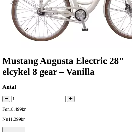
Mustang Augusta Electric 28"
elcykel 8 gear – Vanilla
Antal
Før
18.499
kr.
Nu
11.299
kr.