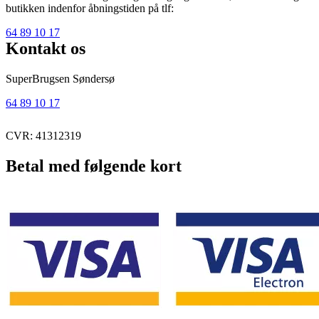
butikken indenfor åbningstiden på tlf:
64 89 10 17
Kontakt os
SuperBrugsen Søndersø
64 89 10 17
CVR: 41312319
Betal med følgende kort