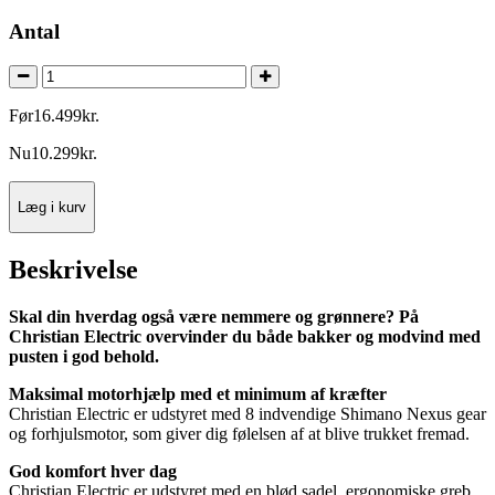
Antal
Før
16.499
kr.
Nu
10.299
kr.
Læg i kurv
Beskrivelse
Skal din hverdag også være nemmere og grønnere? På
Christian Electric overvinder du både bakker og modvind med
pusten i god behold.
Maksimal motorhjælp med et minimum af kræfter
Christian Electric er udstyret med 8 indvendige Shimano Nexus gear
og forhjulsmotor, som giver dig følelsen af at blive trukket fremad.
God komfort hver dag
Christian Electric er udstyret med en blød sadel, ergonomiske greb,