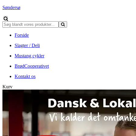
Søndersø
Forside
Slagter / Deli
Mustang cykler
BrødCooperativet
Kontakt os
Kurv