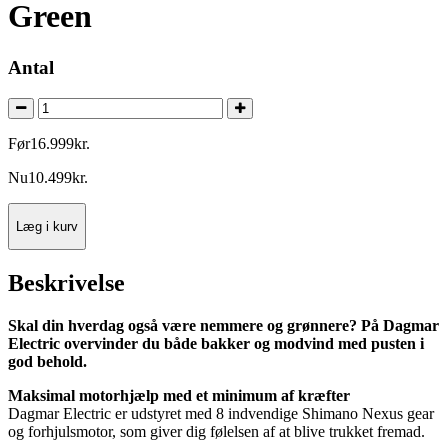
Green
Antal
Før
16.999
kr.
Nu
10.499
kr.
Læg i kurv
Beskrivelse
Skal din hverdag også være nemmere og grønnere? På Dagmar
Electric overvinder du både bakker og modvind med pusten i
god behold.
Maksimal motorhjælp med et minimum af kræfter
Dagmar Electric er udstyret med 8 indvendige Shimano Nexus gear
og forhjulsmotor, som giver dig følelsen af at blive trukket fremad.