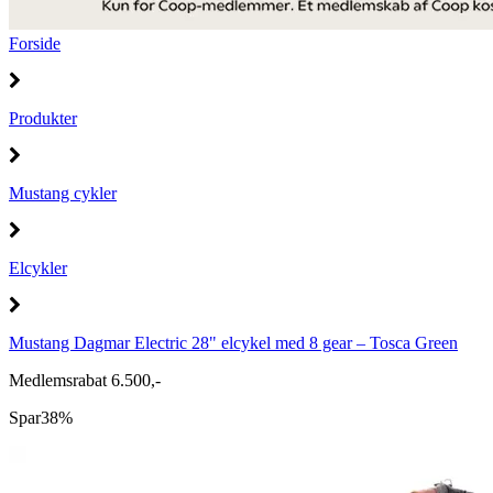
Forside
Produkter
Mustang cykler
Elcykler
Mustang Dagmar Electric 28" elcykel med 8 gear – Tosca Green
Medlemsrabat 6.500,-
Spar
38%