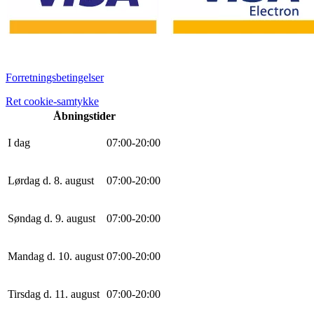
Forretningsbetingelser
Ret cookie-samtykke
Åbningstider
I dag
0
7
:
0
0
-
20
:
0
0
Lørdag d. 8. august
0
7
:
0
0
-
20
:
0
0
Søndag d. 9. august
0
7
:
0
0
-
20
:
0
0
Mandag d. 10. august
0
7
:
0
0
-
20
:
0
0
Tirsdag d. 11. august
0
7
:
0
0
-
20
:
0
0