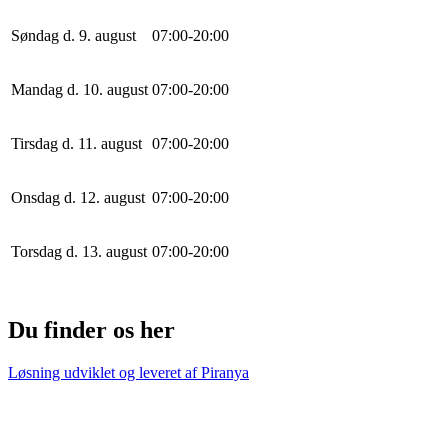
Søndag d. 9. august
0
7
:
0
0
-
20
:
0
0
Mandag d. 10. august
0
7
:
0
0
-
20
:
0
0
Tirsdag d. 11. august
0
7
:
0
0
-
20
:
0
0
Onsdag d. 12. august
0
7
:
0
0
-
20
:
0
0
Torsdag d. 13. august
0
7
:
0
0
-
20
:
0
0
Du finder os her
Løsning udviklet og leveret af
Piranya