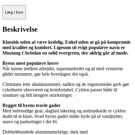
Læg i kurv
Beskrivelse
Klassisk uden at være kedelig. Enkel uden at gå på kompromis
med kvalitet og komfort. Ligesom sit evigt populære navn er
Mustang Christian en solid evergreen, der aldrig går af mode.
Byens mest populære herre
Når turene mellem arbejdet, supermarkedet og øl med vennerne
glider nemmere, gør hele hverdagen det også.
Christians lette aluminiumsstel, sadlen og de ergonomiske greb gør
cykelturen ubesværet og komfortabel. Cyklen passer både til
smutture og lidt længere strækninger.
Bygget til byens travle gader
Med indvendige gear, slagfast lakering og antirustkæde er cyklen
skabt til at klare, hvad byens gader måtte byde på af vandpytter,
snavs og parkeringer i det fri.
Dobbeltbundede aluminiumsfælge, dæk med