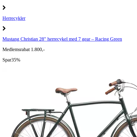
Herrecykler
Mustang Christian 28" herrecykel med 7 gear – Racing Green
Medlemsrabat 1.800,-
Spar
35%