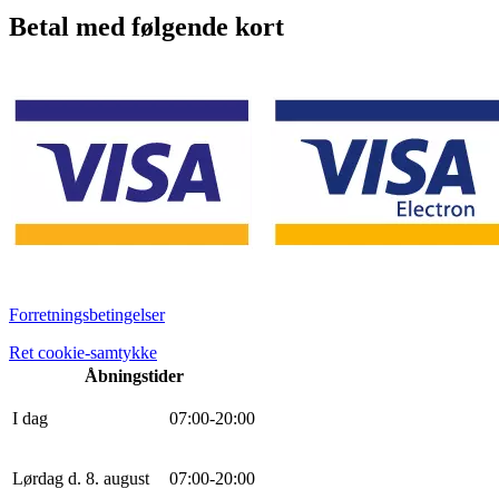
Betal med følgende kort
Forretningsbetingelser
Ret cookie-samtykke
Åbningstider
I dag
0
7
:
0
0
-
20
:
0
0
Lørdag d. 8. august
0
7
:
0
0
-
20
:
0
0