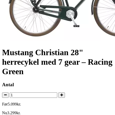
Mustang Christian 28"
herrecykel med 7 gear – Racing
Green
Antal
Før
5.099
kr.
Nu
3.299
kr.