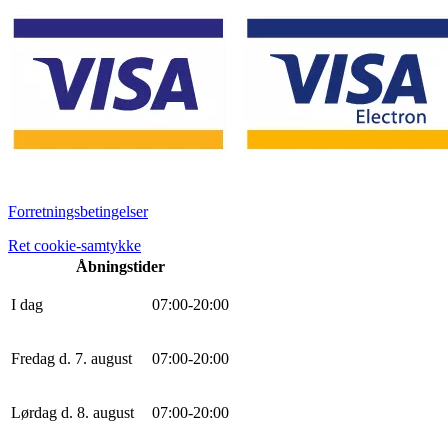
Forretningsbetingelser
Ret cookie-samtykke
Åbningstider
I dag
0
7
:
0
0
-
20
:
0
0
Fredag d. 7. august
0
7
:
0
0
-
20
:
0
0
Lørdag d. 8. august
0
7
:
0
0
-
20
:
0
0