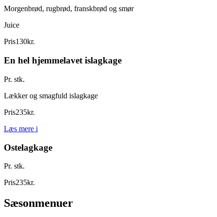
Morgenbrød, rugbrød, franskbrød og smør
Juice
Pris
130
kr.
En hel hjemmelavet islagkage
Pr. stk.
Lækker og smagfuld islagkage
Pris
235
kr.
Læs mere
i
Ostelagkage
Pr. stk.
Pris
235
kr.
Sæsonmenuer