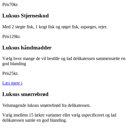
Pris
70
kr.
Luksus Stjerneskud
Med 2 stegte fisk, 1 kogt fisk og røget fisk, asparges, rejer.
Pris
129
kr.
Luksus håndmadder
Vælg hvor mange de vil bestille og lad delikatessen sammensætte en
god blanding
Pris
25
kr.
Læs mere
i
Luksus smørrebrød
Velsmagende luksus smørrebrød fra delikatessen.
Vælg imellem 15 lækre varianter eller vælg uspecificeret og lad
delikatessen samle en god blanding.