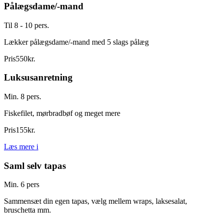
Pålægsdame/-mand
Til 8 - 10 pers.
Lækker pålægsdame/-mand med 5 slags pålæg
Pris
550
kr.
Luksusanretning
Min. 8 pers.
Fiskefilet, mørbradbøf og meget mere
Pris
155
kr.
Læs mere
i
Saml selv tapas
Min. 6 pers
Sammensæt din egen tapas, vælg mellem wraps, laksesalat,
bruschetta mm.