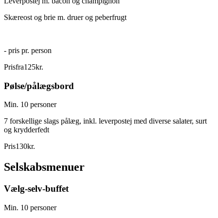
Leverpostej m. bacon og champignon
Skæreost og brie m. druer og peberfrugt
- pris pr. person
Pris
fra
125
kr.
Pølse/pålægsbord
Min. 10 personer
7 forskellige slags pålæg, inkl. leverpostej med diverse salater, surt
og krydderfedt
Pris
130
kr.
Selskabsmenuer
Vælg-selv-buffet
Min. 10 personer