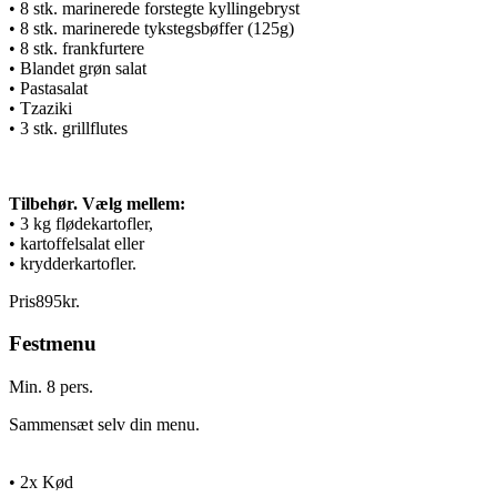
• 8 stk. marinerede forstegte kyllingebryst
• 8 stk. marinerede tykstegsbøffer (125g)
• 8 stk. frankfurtere
• Blandet grøn salat
• Pastasalat
• Tzaziki
• 3 stk. grillflutes
Tilbehør. Vælg mellem:
• 3 kg flødekartofler,
• kartoffelsalat eller
• krydderkartofler.
Pris
895
kr.
Festmenu
Min. 8 pers.
Sammensæt selv din menu.
• 2x Kød