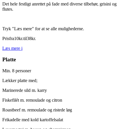
Det hele festligt anrettet på fade med diverse tilbehør, grisini og
flutes.
Tryk "Læs mere" for at se alle mulighederne.
Pris
fra
10
kr.
til
38
kr.
Læs mere
i
Platte
Min. 8 personer
Lækker platte med;
Marinerede sild m. karry
Fiskefilét m. remoulade og citron
Roastbeef m. remoulade og ristede løg
Frikadelle med kold kartoffelsalat