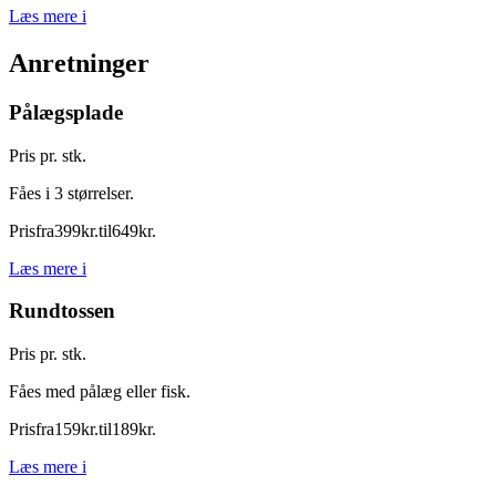
Læs mere
i
Anretninger
Pålægsplade
Pris pr. stk.
Fåes i 3 størrelser.
Pris
fra
399
kr.
til
649
kr.
Læs mere
i
Rundtossen
Pris pr. stk.
Fåes med pålæg eller fisk.
Pris
fra
159
kr.
til
189
kr.
Læs mere
i