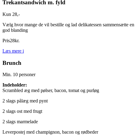
Trekantsandwich m. fyld
Kun 28,-
Vælg hvor mange de vil bestille og lad delikatessen sammensætte en
god blanding
Pris
28
kr.
Læs mere
i
Brunch
Min. 10 personer
Indeholder:
Scrambled æg med pølser, bacon, tomat og purløg
2 slags pålæg med pynt
2 slags ost med frugt
2 slags marmelade
Leverpostej med champignon, bacon og rødbeder