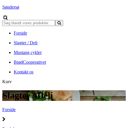
Søndersø
Forside
Slagter / Deli
Mustang cykler
BrødCooperativet
Kontakt os
Kurv
Slagter / Deli
Forside