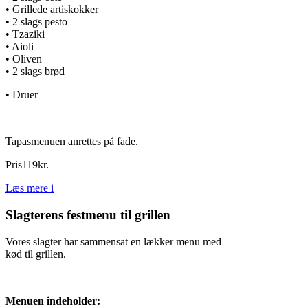
• Grillede artiskokker
• 2 slags pesto
• Tzaziki
• Aioli
• Oliven
• 2 slags brød
• Druer
Tapasmenuen anrettes på fade.
Pris
119
kr.
Læs mere
i
Slagterens festmenu til grillen
Vores slagter har sammensat en lækker menu med
kød til grillen.
Menuen indeholder: