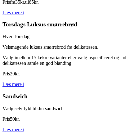
Pris
fra
35
kr.
til
65
kr.
Læs mere
i
Torsdags Luksus smørrebrød
Hver Torsdag
Velsmagende luksus smørrebrød fra delikatessen.
Vælg imellem 15 lækre varianter eller vælg uspecificeret og lad
delikatessen samle en god blanding.
Pris
29
kr.
Læs mere
i
Sandwich
Vælg selv fyld til din sandwich
Pris
50
kr.
Læs mere
i