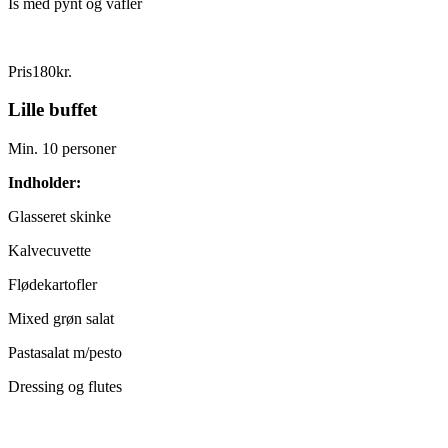
Is med pynt og vafler
Pris
180
kr.
Lille buffet
Min. 10 personer
Indholder:
Glasseret skinke
Kalvecuvette
Flødekartofler
Mixed grøn salat
Pastasalat m/pesto
Dressing og flutes