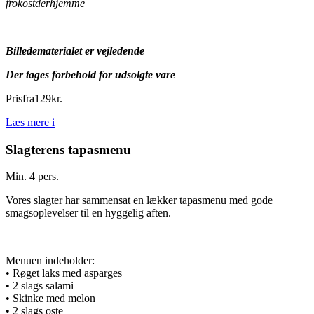
frokostderhjemme
Billedematerialet er vejledende
Der tages forbehold for udsolgte vare
Pris
fra
129
kr.
Læs mere
i
Slagterens tapasmenu
Min. 4 pers.
Vores slagter har sammensat en lækker tapasmenu med gode
smagsoplevelser til en hyggelig aften.
Menuen indeholder:
• Røget laks med asparges
• 2 slags salami
• Skinke med melon
• 2 slags oste