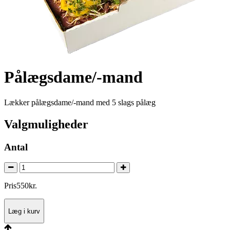
Pålægsdame/-mand
Lækker pålægsdame/-mand med 5 slags pålæg
Valgmuligheder
Antal
Pris
550
kr.
Læg i kurv