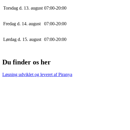
Torsdag d. 13. august
0
7
:
0
0
-
20
:
0
0
Fredag d. 14. august
0
7
:
0
0
-
20
:
0
0
Lørdag d. 15. august
0
7
:
0
0
-
20
:
0
0
Du finder os her
Løsning udviklet og leveret af
Piranya