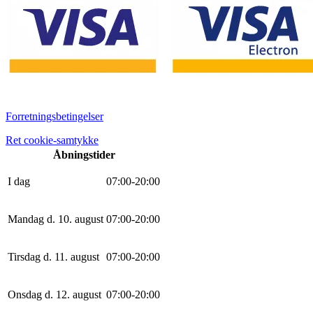
Forretningsbetingelser
Ret cookie-samtykke
Åbningstider
I dag
0
7
:
0
0
-
20
:
0
0
Mandag d. 10. august
0
7
:
0
0
-
20
:
0
0
Tirsdag d. 11. august
0
7
:
0
0
-
20
:
0
0
Onsdag d. 12. august
0
7
:
0
0
-
20
:
0
0